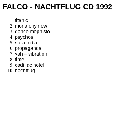
FALCO - NACHTFLUG CD 1992
titanic
monarchy now
dance mephisto
psychos
s.c.a.n.d.a.l.
propaganda
yah – vibration
time
cadillac hotel
nachtflug